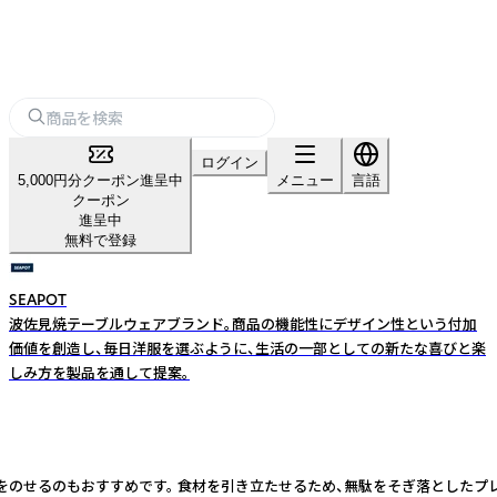
ログイン
5,000円分クーポン進呈中
メニュー
言語
クーポン
進呈中
無料で登録
SEAPOT
波佐見焼テーブルウェアブランド。商品の機能性にデザイン性という付加
価値を創造し、毎日洋服を選ぶように、生活の一部としての新たな喜びと楽
しみ方を製品を通して提案。
子をのせるのもおすすめです。 食材を引き立たせるため、無駄をそぎ落としたプレ