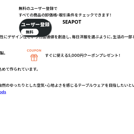
無料のユーザー登録で
すべての商品の卸価格・取引条件をチェックできます！
SEAPOT
ユーザー登録
無料
性にデザイン性という付加価値を創造し、毎日洋服を選ぶように、生活の一部
製。
すぐに使える5,000円クーポンプレゼント！
込めて作られています。
自然のゆったりとした空気・心地よさを感じるテーブルウェアを目指したいとい
ods