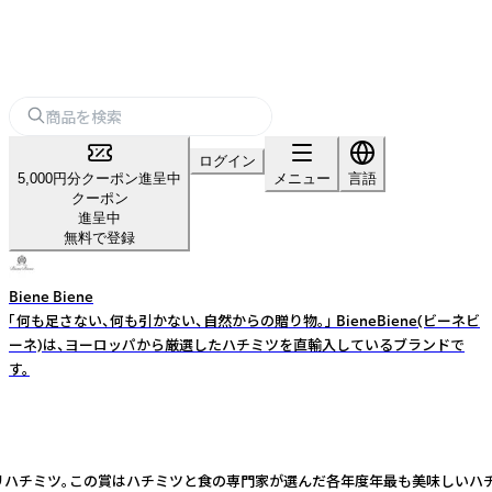
ログイン
5,000円分クーポン進呈中
メニュー
言語
クーポン
進呈中
無料で登録
Biene Biene
「何も足さない、何も引かない、自然からの贈り物。」 BieneBiene(ビーネビ
ーネ)は、ヨーロッパから厳選したハチミツを直輸入しているブランドで
す。
賞を受賞したヒマワリハチミツ。この賞はハチミツと食の専門家が選んだ各年度年最