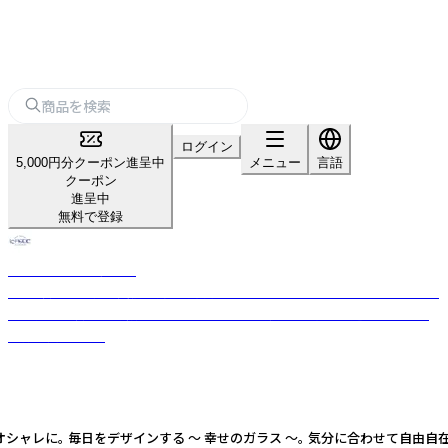
ログイン
5,000円分クーポン進呈中
メニュー
言語
クーポン
進呈中
無料で登録
ノーブルトレーダース
40年以上の直輸入実績を持つ専門店。WEDGWOODやバカラ、マイセンな
ど世界250以上の高級ブランドから日本の伝統工芸品まで、選りすぐりの
食器が揃います。
毎日をデザインする ～ 幸せのガラス ～。 気分に合わせて自由自在。 食卓に