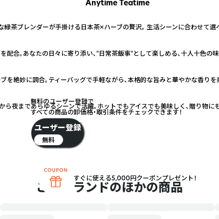
Anytime Teatime
な緑茶ブレンダーが手掛ける日本茶×ハーブの贅沢。 生活シーンに合わせて選
を配合。あなたの日々に寄り添い、"日常茶飯事"として楽しめる、十人十色の
ブを絶妙に調合。ティーバッグで手軽ながら、本格的な旨みと華やかな香りを
無料のユーザー登録で
朝から夜まであらゆるシーンで活躍。ホットでもアイスでも美味しく、贈り物に
すべての商品の卸価格・取引条件をチェックできます！
ユーザー登録
無料
すぐに使える5,000円クーポンプレゼント！
このブランドのほかの商品