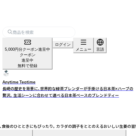
ログイン
5,000円分クーポン進呈中
メニュー
言語
クーポン
進呈中
無料で登録
Anytime Teatime
長崎の歴史を背景に、世界的な緑茶ブレンダーが手掛ける日本茶×ハーブの
贅沢。 生活シーンに合わせて選べる日本茶ベースのブレンドティー
とときにもぴったり。 カラダの調子をととのえるおいしい生姜の習慣を。 原材料