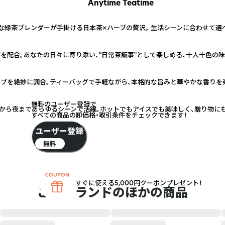
Anytime Teatime
な緑茶ブレンダーが手掛ける日本茶×ハーブの贅沢。 生活シーンに合わせて選
を配合。あなたの日々に寄り添い、"日常茶飯事"として楽しめる、十人十色の
ブを絶妙に調合。ティーバッグで手軽ながら、本格的な旨みと華やかな香りを
無料のユーザー登録で
朝から夜まであらゆるシーンで活躍。ホットでもアイスでも美味しく、贈り物に
すべての商品の卸価格・取引条件をチェックできます！
ユーザー登録
無料
すぐに使える5,000円クーポンプレゼント！
このブランドのほかの商品