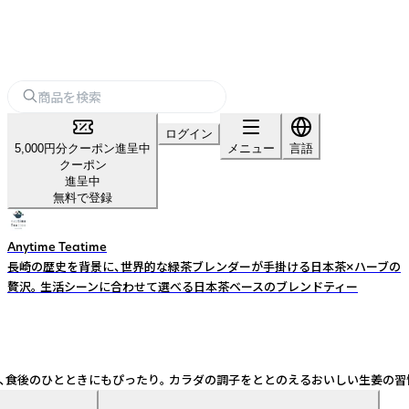
ログイン
5,000円分クーポン進呈中
メニュー
言語
クーポン
進呈中
無料で登録
Anytime Teatime
長崎の歴史を背景に、世界的な緑茶ブレンダーが手掛ける日本茶×ハーブの
贅沢。 生活シーンに合わせて選べる日本茶ベースのブレンドティー
とときにもぴったり。 カラダの調子をととのえるおいしい生姜の習慣を。 原材料