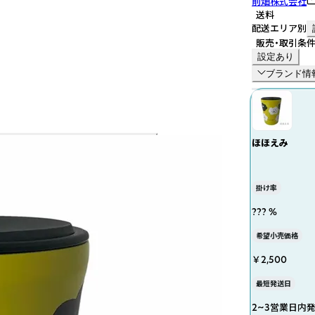
前畑株式会社
送料
配送エリア別
販売・取引条
設定あり
ブランド情
ほほえみ
掛け率
??? %
希望小売価格
￥2,500
最短発送日
2~3営業日内