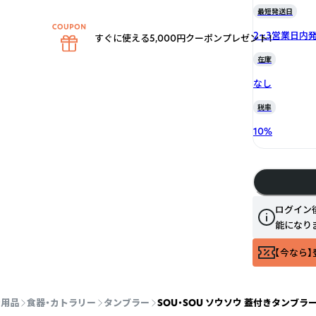
最短発送日
2~3営業日内
すぐに使える5,000円クーポンプレゼント！
在庫
なし
税率
10
%
ログイン
能になり
【今なら】
ン用品
食器・カトラリー
タンブラー
SOU・SOU ソウソウ 蓋付きタンブラー 