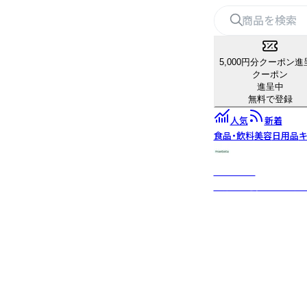
5,000円分クーポン進
クーポン
進呈中
無料で登録
人気
新着
食品・飲料
美容
日用品
キ
maebata
前畑株式会社が取り扱