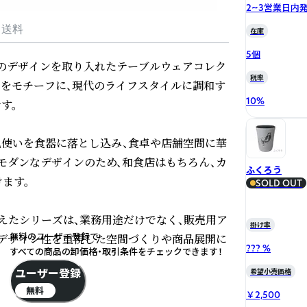
2~3営業日内
・送料
在庫
5個
）」のデザインを取り入れたテーブルウェアコレク
税率
ろいをモチーフに、現代のライフスタイルに調和す
10
%
。

色使いを食器に落とし込み、食卓や店舗空間に華
モダンなデザインのため、和食店はもちろん、カ
ふくろう
す。

SOLD OUT
えたシリーズは、業務用途だけでなく、販売用ア
掛け率
無料のユーザー登録で
デザイン性を重視した空間づくりや商品展開に
??? %
すべての商品の卸価格・取引条件をチェックできます！
ユーザー登録
希望小売価格
無料
￥2,500