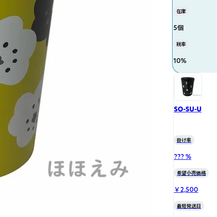
在庫
5個
税率
10
%
SO-SU-U
掛け率
??? %
希望小売価格
￥2,500
最短発送日