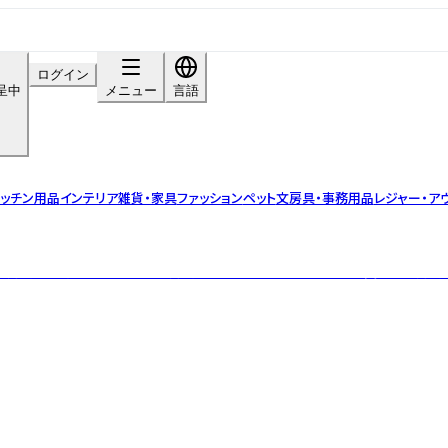
ログイン
呈中
メニュー
言語
ッチン用品
インテリア雑貨・家具
ファッション
ペット
文房具・事務用品
レジャー・ア
う商品です。自社のオリジナル商品や他社ブランドとライセンス契約した商品