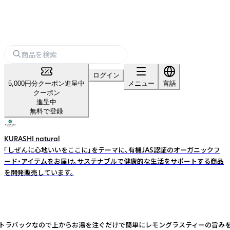
ログイン
5,000円分クーポン進呈中
メニュー
言語
クーポン
進呈中
無料で登録
KURASHI natural
「しぜんに心地いいをここに」をテーマに、有機JAS認証のオーガニックフ
ード・アイテムをお届け。サステナブルで健康的な生活をサポートする商品
を開発販売しています。
ラパックなので上からお湯を注ぐだけで簡単にレモングラスティーの旨みを最後ま