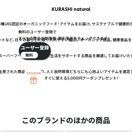
KURASHI natural
有機JAS認証のオーガニックフード・アイテムをお届け。サステナブルで健康
無料のユーザー登録で
すべての商品の卸価格・取引条件をチェックできます！
メントなど、日々の暮らしに取り入れやすい幅広いオーガニック商品、健康食品を
ユーザー登録
無料
スーパーフードを中心に、健康生活をサポートする商品を厳選してお届けいた
生産された商品にこだわり、人と自然環境どちらにも心地よいアイテムを選定
すぐに使える5,000円クーポンプレゼント！
このブランドのほかの商品