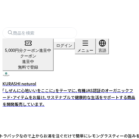
ログイン
5,000円分クーポン進呈中
メニュー
言語
クーポン
進呈中
無料で登録
KURASHI natural
「しぜんに心地いいをここに」をテーマに、有機JAS認証のオーガニックフ
ード・アイテムをお届け。サステナブルで健康的な生活をサポートする商品
を開発販売しています。
ラパックなので上からお湯を注ぐだけで簡単にレモングラスティーの旨みを最後ま