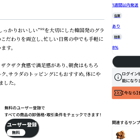
1週間以内発送
在庫
あり
しっかりおいしい”**を大切にした韓国発のグラ
税率
のこだわりを両立し、忙しい日常の中でも手軽に
す。

8
%
。ザクザク食感で満足感があり、朝食はもちろ
ルク、サラダのトッピングにもおすすめ。体にや
ログイン
能になり
した。

【今なら】
無料のユーザー登録で
すべての商品の卸価格・取引条件をチェックできます！
関連するサン
ユーザー登録
無料