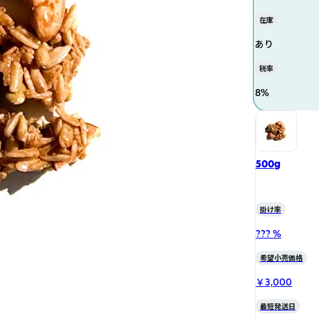
在庫
あり
税率
8
%
500g
掛け率
??? %
希望小売価格
￥3,000
最短発送日