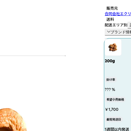
販売元
合同会社エク
送料
配送エリア別
ブランド情
200g
掛け率
??? %
希望小売価格
￥1,700
最短発送日
1週間以内発送