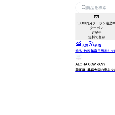
5,000円分クーポン進呈
クーポン
進呈中
無料で登録
人気
新着
食品・飲料
美容
日用品
キッ
ALOHA COMPANY
韓国発、美容大国の恵みを