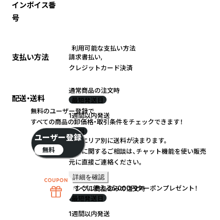
インボイス番
号
利用可能な支払い方法
支払い方法
請求書払い
,
クレジットカード決済
通常商品の注文時
配送・送料
最短発送日
無料のユーザー登録で
1週間以内発送
すべての商品の卸価格・取引条件をチェックできます！
送料
ユーザー登録
配送エリア別に送料が決まります。
無料
送料に関するご相談は、チャット機能を使い販売
元に直接ご連絡ください。
詳細を確認
すぐに使える5,000円クーポンプレゼント！
サンプル商品のみの注文時
最短発送日
1週間以内発送