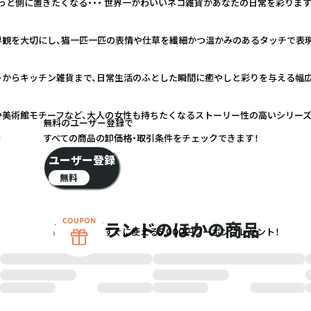
っと側に置きたくなる・・・ 世界一かわいいネコ雑貨があなたの日常を彩ります
界観を大切にし、猫一匹一匹の表情や仕草を繊細かつ温かみのあるタッチで表
ーからキッチン雑貨まで、日常生活のふとした瞬間に癒やしと彩りを与える幅
や美術館モチーフなど、大人の女性も持ちたくなるストーリー性の高いシリー
無料のユーザー登録で
く
すべての商品の卸価格・取引条件をチェックできます！
ユーザー登録
無料
このブランドのほかの商品
すぐに使える5,000円クーポンプレゼント！