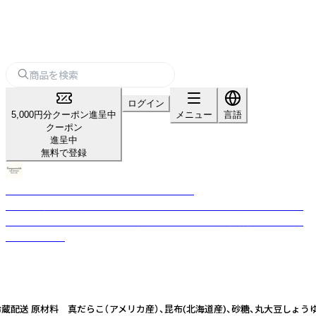
ログイン
5,000円分クーポン進呈中
メニュー
言語
クーポン
進呈中
無料で登録
KANAZAWANISHIKI CRAFT DELICATESSEN
金沢の伝統的な食文化を受け継ぎ、素材本来の味わいを大切にしたこだわ
りのクラフトそうざいやトラディショナルな佃煮を製造・販売するフード
ブランドです。
送 原材料 真だらこ（アメリカ産）、昆布(北海道産)、砂糖、丸大豆しょうゆ