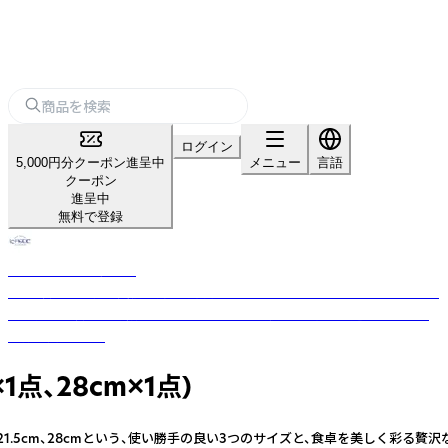
ログイン
5,000円分クーポン進呈中
メニュー
言語
クーポン
進呈中
無料で登録
ノーブルトレーダース
40年以上の直輸入実績を持つ専門店。WEDGWOODやバカラ、マイセンな
ど世界250以上の高級ブランドから日本の伝統工芸品まで、選りすぐりの
食器が揃います。
点、28cm×1点)
cm（2色）、21.5cm、28cmという、使い勝手の良い3つのサイズと、食