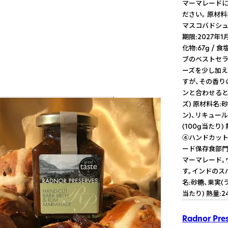
マーマレードに
ださい。 原材
マスコバドシュガ
期限:2027年1月
化物:67g /
ブのベストセラ
ーズを少し加え
すが、その香り
ンと合わせると
ズ) 原材料名:
ン)、リキュール
(100g当たり) 
④ハンドカット
ード保存食部門
マーマレード。
す。インドのス
名:砂糖、果実(ラ
当たり) 熱量:24
Radnor Pre