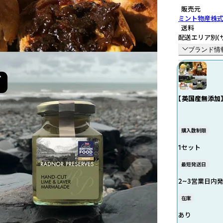
販売元
ミント物産株
送料
配送エリア別
(
ブランド情
【英国産無添加
購入数制限
1セット
最短発送日
2~3営業日内
在庫
あり