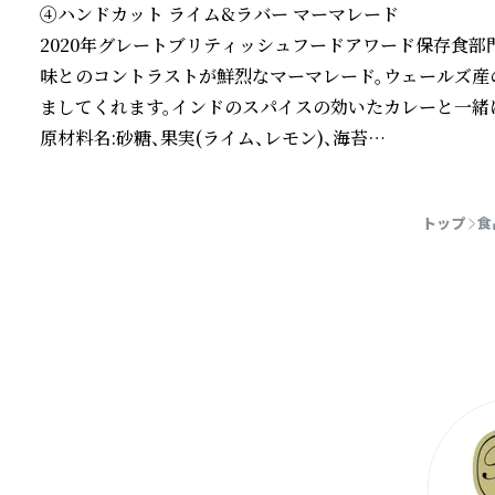
④ハンドカット ライム&ラバー マーマレード

2020年グレートブリティッシュフードアワード保存食部
味とのコントラストが鮮烈なマーマレード。ウェールズ産
ましてくれます。インドのスパイスの効いたカレーと一緒に
原材料名:砂糖、果実(ライム、レモン)、海苔

内容量:48g

続きを読む
賞味期限:2027年1月

トップ
食
栄養成分表示(100g当たり)

熱量:245kcal 蛋白質:0.2g / 脂質:0g / 炭水化物:62g / 食