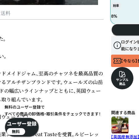
税率
・送料
8
%
。

ログイン
能になり
。

【今なら】
ドメイドジャム、至高のチャツネを最高品質の
サンプル
るアルチザンブランドです。ウェールズの山岳
商品
ドの幅広いラインナップとともに、英国ウェー
取り組んでいます。

無料のユーザー登録で
関連する商品
すべての商品の卸価格・取引条件をチェックできます！
国ウェールズ）

ユーザー登録
無料
ョー) でGreat Tasteを受賞。ルビーレッ
【英国産無添加】R