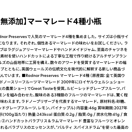
産無添加】マーマレード4種小瓶
adnor Preservesで人気のマーマレード4種を集めました。 サイズは小瓶サイ
g）になります。 それぞれ、個性あるマーマレードの味わいをお試しください。 ラ
ブはラグジュアリーマーマレードやハンドメイドジャム、至高のチャツネを
然素材を使いハンドカットによる丁寧な工程で作り続けるアルチザンブラン
ルズの山岳地帯に工房を構え、数々のアワードを受賞するマーマレードの幅
プとともに、英国ウェールズの伝統文化を現代的に解釈する新しい商品づ
でいます。 ■Radnor Preserves マーマレード4種 （原産国：全て英国ウ
ラドノースリーフルーツマーマレード 2009年にロイヤルウェルシュショー
の農業ショー) でGreat Tasteを受賞。ルビーレッドグレープフルーツ、パ
モンを組み合わせた、酸味のある3種類のフルーツのマーマレードは、驚く程
味わえます。ラドノープリザーブを代表するマーマレード。 原材料名:砂糖、
ドグレープフルーツ、レモン、パイナップル) 内容量:46g 賞味期限:2027年
100g当たり) 熱量:243kcal 蛋白質:0.2g / 脂質:0g / 炭水化物:61g / 食
01g ②ハンドカットバラブリス＆ラムマーマレード 豊富なフルーツとオレン
れるバラブリスのエッセンスが、"バルティ スパイスドラム"を使った最高の