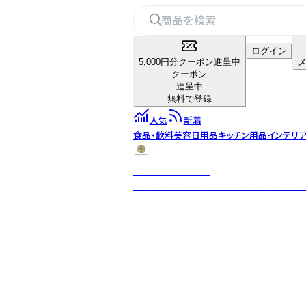
ログイン
5,000円分クーポン進呈中
クーポン
進呈中
無料で登録
人気
新着
食品・飲料
美容
日用品
キッチン用品
インテリ
Radnor Preserves
厳選素材を伝統製法に現代的な解釈を少し