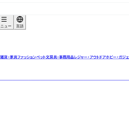
メニュー
言語
ア雑貨・家具
ファッション
ペット
文房具・事務用品
レジャー・アウトドア
ホビー・ガジェ
加えた製法で作る商品は数々のアワードを受賞し、特にそのマーマレードに関