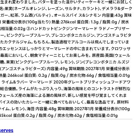
生まれ変わりました。バターを塗った温かいティーケーキと一緒にお試しく
料名:果実(ネーブルオレンジ、レーズン、サルタナ、カラント)、デメララ&ダーク
ー、紅茶、ラム酒(バルティ) 、オールスパイ ス&シナモン 内容量:43g 賞味
 栄養成分表示(100g当たり) 熱量:276kcal 蛋白質: 1.3g / 脂質:0g / 炭水
 食塩相当量:0.02g ③ハンドカットピンクジンマーマレード ラドノープリザー
ー。ピンクグレープフルーツ、ブレコンボタニカルジン、アンゴスチュラビタ
たカクテルジャム。もちろん、製造過程でアルコールは飛んでしまっていま
のエッセンスはしっかりとマーマレードの中に含まれています。クロワッサ
最高においしく、朝食マティーニとしてお楽しみを。 原産国:英国(ウェール
砂糖、果実(ピンクグレープフルーツ、レモン)、ジン(ブレコンボタニカ ルズジ
(アンゴスチュラビターズ) 内容量:49g 賞味期限:2027年1月 栄養成分表示
熱量:266kcal 蛋白質: 0.2g / 脂質:0g / 炭水化物:66g / 食塩相当量:0.01g
 ライム&ラバー マーマレード 2020年グレートブリティッシュフードアワ
総合優勝。ライムがたっぷり入っり、海藻の風味とのコントラストが鮮烈な
ウェールズ産の海藻による潮の風味が、新しい感覚を呼び覚ましてくれま
パイスの効いたカレーと一緒に食べてもおいしく、最高な逸品です。 原材料
イム、レモン)、海苔 内容量:48g 賞味期限:2027年1月 栄養成分表示(100g
5kcal 蛋白質:0.2g / 脂質:0g / 炭水化物:62g / 食塩相当量:0.01g
serves