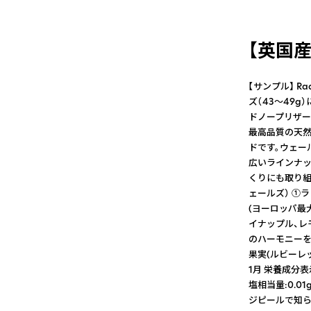
【英国
【サンプル】 R
ズ（43〜49
ドノープリザー
最高品質の天
ドです。ウェー
広いラインナッ
くりにも取り組ん
ェールズ） ①
(ヨーロッパ最大
イナップル、レ
のハーモニーを
果実(ルビーレッ
1月 栄養成分表示(
塩相当量:0.
ジピールで知ら