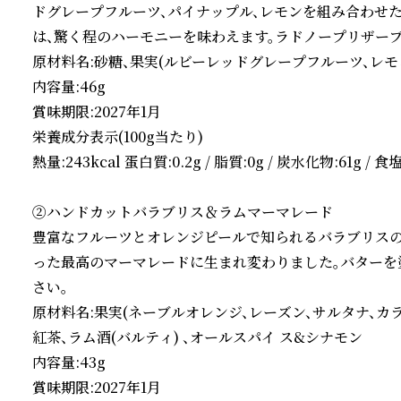
ドグレープフルーツ、パイナップル、レモンを組み合わせ
は、驚く程のハーモニーを味わえます。ラドノープリザーブ
原材料名:砂糖、果実(ルビーレッドグレープフルーツ、レモン
内容量:46g

賞味期限:2027年1月

栄養成分表示(100g当たり)

熱量:243kcal 蛋白質:0.2g / 脂質:0g / 炭水化物:61g / 食塩
②ハンドカットバラブリス＆ラムマーマレード

豊富なフルーツとオレンジピールで知られるバラブリスのエ
った最高のマーマレードに生まれ変わりました。バターを
さい。

原材料名:果実(ネーブルオレンジ、レーズン、サルタナ、カ
紅茶、ラム酒(バルティ) 、オールスパイ ス&シナモン

内容量:43g

賞味期限:2027年1月
