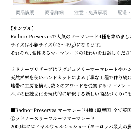
商品説明
商品詳細
注意・免責事項
配送
【サンプル】

Radnor Preservesで人気のマーマレード4種を集めました
サイズは小瓶サイズ（43〜49g）になります。

それぞれ、個性あるマーマレードの味わいをお試しください
ラドノープリザーブはラグジュアリーマーマレードやハン
天然素材を使いハンドカットによる丁寧な工程で作り続け
地帯に工房を構え、数々のアワードを受賞するマーマレー
ルズの伝統文化を現代的に解釈する新しい商品づくりにも
■Radnor Preserves マーマレード4種 （原産国：全て英
①ラドノースリーフルーツマーマレード

2009年にロイヤルウェルシュショー (ヨーロッパ最大の農業シ