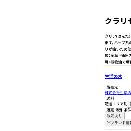
クラリセ
クリア(澄んだ)
ます。ハーブ系
りが強いため使用
位：全草 ・抽
可・植物油で希
生活の木
販売元
株式会社生活
送料
配送エリア別
販売・取引条
設定あり
ブランド情