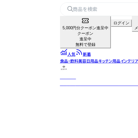
ログイン
5,000円分クーポン進呈中
クーポン
進呈中
無料で登録
人気
新着
食品・飲料
美容
日用品
キッチン用品
インテリ
生活の木
「自然」「健康」「楽しさ」のある生活を日