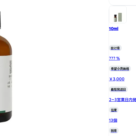
10ml
掛け率
??? %
希望小売価格
￥3,000
最短発送日
2~3営業日内
在庫
13個
税率