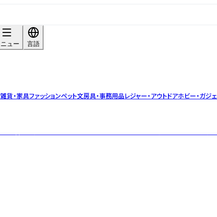
メニュー
言語
ア雑貨・家具
ファッション
ペット
文房具・事務用品
レジャー・アウトドア
ホビー・ガジェ
本に提案・普及し続けてきた、ライフスタイルカンパニー。 厳選したハーブや精油