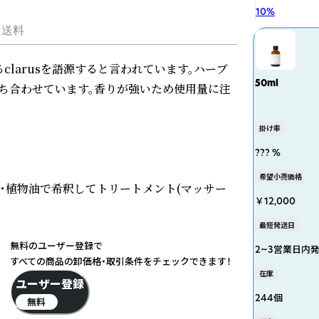
10
%
・送料
るclarusを語源すると言われています。ハーブ
50ml
ち合わせています。香りが強いため使用量に注
掛け率
??? %
希望小売価格
可・植物油で希釈してトリートメント(マッサー
￥12,000
最短発送日
無料のユーザー登録で
2~3営業日内
すべての商品の卸価格・取引条件をチェックできます！
在庫
ユーザー登録
244個
無料