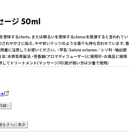
ージ 50ml
を意味するclaris、または明るいを意味するclarusを語源すると言われてい
のさわやかさに加え、やや甘いナッツのような香りも持ち合わせています。香
量に注意してお使いください。 ・学名：Salvia sclarea／シソ科 ・抽出部
出方法：水蒸気蒸留法 ・芳香器(アロマディフューザー)に使用可・お風呂に使用
釈してトリートメント(マッサージ)可(肌が弱い方は少量で使用)
の木
詳細
件
報をさらに表示