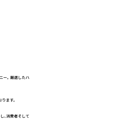
ニー。 厳選したハ
おります。
し、消費者そして