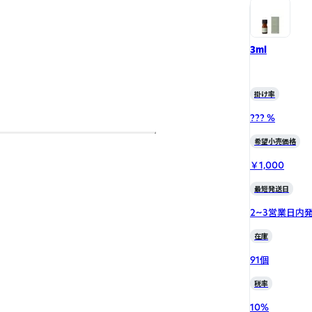
3ml
掛け率
??? %
希望小売価格
￥1,000
最短発送日
2~3営業日内
在庫
91個
税率
10
%