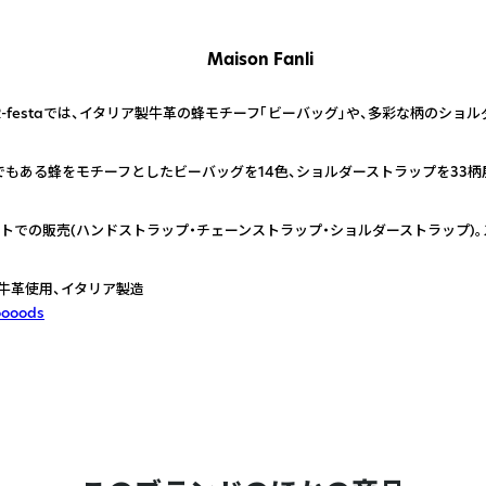
Maison Fanli
-festaでは、イタリア製牛革の蜂モチーフ「ビーバッグ」や、多彩な柄のショ
もある蜂をモチーフとしたビーバッグを14色、ショルダーストラップを33柄
トでの販売(ハンドストラップ・チェーンストラップ・ショルダーストラップ)
牛革使用、イタリア製造
oooods