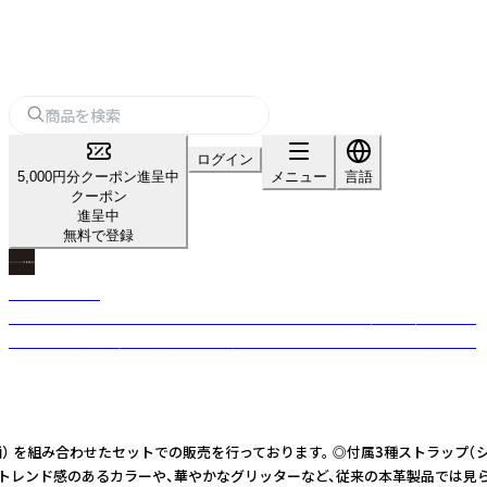
ログイン
5,000円分クーポン進呈中
メニュー
言語
クーポン
進呈中
無料で登録
Maison Fanli
パリ発の革小物・雑貨ブランド。R-festaでは、イタリア製牛革の蜂モチーフ
「ビーバッグ」や、多彩な柄のショルダーストラップをセレクトインポート。
） を組み合わせたセットでの販売を行っております。 ◎付属3種ストラップ（シ
発のブランド。 トレンド感のあるカラーや、華やかなグリッターなど、従来の本革製