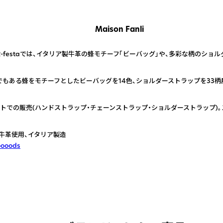
Maison Fanli
-festaでは、イタリア製牛革の蜂モチーフ「ビーバッグ」や、多彩な柄のショ
もある蜂をモチーフとしたビーバッグを14色、ショルダーストラップを33柄
トでの販売(ハンドストラップ・チェーンストラップ・ショルダーストラップ)
牛革使用、イタリア製造
oooods