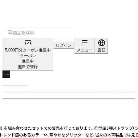
ログイン
5,000円分クーポン進呈中
メニュー
言語
クーポン
進呈中
無料で登録
Maison Fanli
パリ発の革小物・雑貨ブランド。R-festaでは、イタリア製牛革の蜂モチーフ
「ビーバッグ」や、多彩な柄のショルダーストラップをセレクトインポート。
） を組み合わせたセットでの販売を行っております。 ◎付属3種ストラップ（シ
発のブランド。 トレンド感のあるカラーや、華やかなグリッターなど、従来の本革製