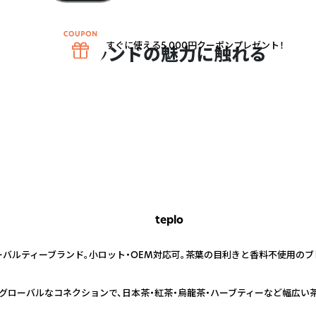
すぐに使える5,000円クーポンプレゼント！
ブランドの魅力に触れる
teplo
ーバルティーブランド。小ロット・OEM対応可。茶葉の目利きと香料不使用の
むグローバルなコネクションで、日本茶・紅茶・烏龍茶・ハーブティーなど幅広い