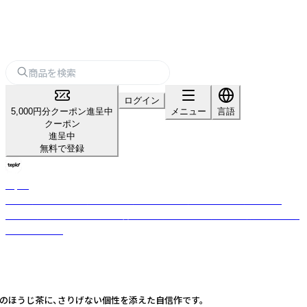
ログイン
5,000円分クーポン進呈中
メニュー
言語
クーポン
進呈中
無料で登録
teplo
日本・米国・インドを拠点とするグローバルティーブランド。小ロット・
OEM対応可。茶葉の目利きと香料不使用のブレンド力で全国数百店舗に選
ばれています。
のほうじ茶に、さりげない個性を添えた自信作です。