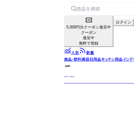
ログイン
5,000円分クーポン進呈中
クーポン
進呈中
無料で登録
人気
新着
食品・飲料
美容
日用品
キッチン用品
インテ
teplo
日本・米国・インドを拠点とするグロー