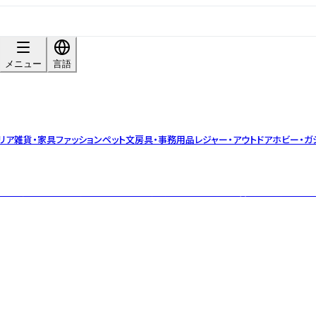
メニュー
言語
リア雑貨・家具
ファッション
ペット
文房具・事務用品
レジャー・アウトドア
ホビー・ガ
バルティーブランド。小ロット・OEM対応可。茶葉の目利きと香料不使用のブレ