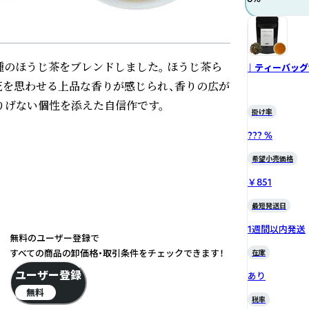
種のほうじ茶をブレンドしました。 ほうじ茶ら
｜ ティーバッグ
花を思わせる上品な香りが感じられ、香りの広が
りげない個性を添えた自信作です。
掛け率
??? %
希望小売価格
￥851
最短発送日
1週間以内発送
無料のユーザー登録で
すべての商品の卸価格・取引条件をチェックできます！
在庫
ユーザー登録
あり
無料
税率