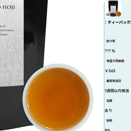
｜ ティーバッグ
掛け率
??? %
希望小売価格
￥565
最短発送日
1週間以内発送
在庫
あり
税率
8
%