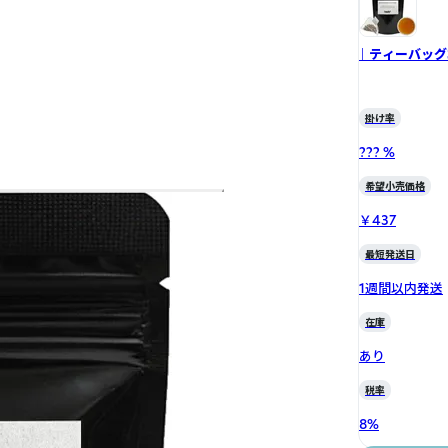
｜ ティーバッグ
掛け率
??? %
希望小売価格
￥437
最短発送日
1週間以内発送
在庫
あり
税率
8
%