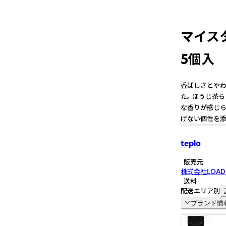
マイス
5個入
香ばしさとやわ
た。 ほうじ茶
な香りが感じら
げない個性を添
teplo
販売元
株式会社LOAD
送料
配送エリア別
ブランド情