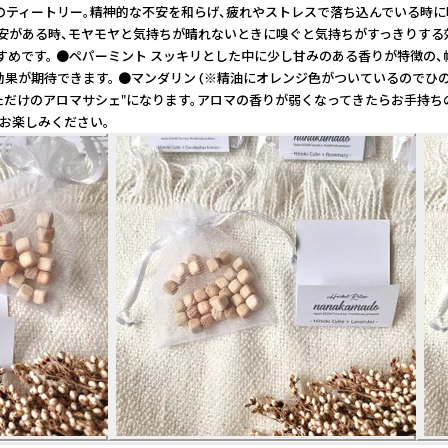
ティートリー。精神的な不安を和らげ、疲れやストレスで落ち込んでいる時に嗅
安がある時、モヤモヤと気持ちが晴れないときに嗅ぐと気持ちがすっきりする効
めです。 ●ペパーミント スッキリとした中に少し甘みのある香りが特徴の、
効果が期待できます。 ●マンダリン (※精油にオレンジ色がついているので
だけのアロマサシェ"になります。アロマの香りが弱くなってきたらお手持ちの
お楽しみください。