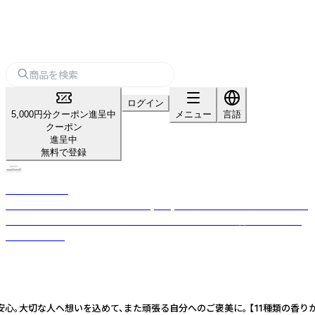
ログイン
5,000円分クーポン進呈中
メニュー
言語
クーポン
進呈中
無料で登録
nanakamado
100%ピュアエッセンシャルオイル(精油)を使用した、おしゃれなアロマ雑
貨ブランド。ひとつひとつ丁寧に手作業でつくった優しい香りのフレグラ
ンスアイテム。
も安心。大切な人へ想いを込めて、また頑張る自分へのご褒美に。 【11種類の