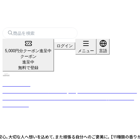
ログイン
5,000円分クーポン進呈中
メニュー
言語
クーポン
進呈中
無料で登録
nanakamado
100%ピュアエッセンシャルオイル(精油)を使用した、おしゃれなアロマ雑
貨ブランド。ひとつひとつ丁寧に手作業でつくった優しい香りのフレグラ
ンスアイテム。
も安心。大切な人へ想いを込めて、また頑張る自分へのご褒美に。 【11種類の