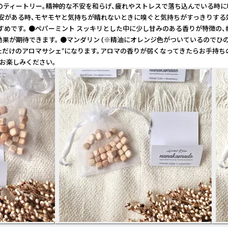
ティートリー。精神的な不安を和らげ、疲れやストレスで落ち込んでいる時に嗅
安がある時、モヤモヤと気持ちが晴れないときに嗅ぐと気持ちがすっきりする効
めです。 ●ペパーミント スッキリとした中に少し甘みのある香りが特徴の、
効果が期待できます。 ●マンダリン (※精油にオレンジ色がついているので
だけのアロマサシェ"になります。アロマの香りが弱くなってきたらお手持ちの
お楽しみください。