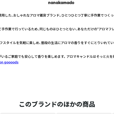
nanakamado
を使用した、おしゃれなアロマ雑貨ブランド。ひとつひとつ丁寧に手作業でつく
て手作業で行っているため、同じものはひとつとない、あなただけの"アロマフレ
フスタイルを気軽に楽しめ、普段の生活にアロマの香りをすぐにとりいれてい
がいるご家庭でも安心して香りを楽しめます。 アロマキャンドルはそっと火を
on goooods
このブランドのほかの商品