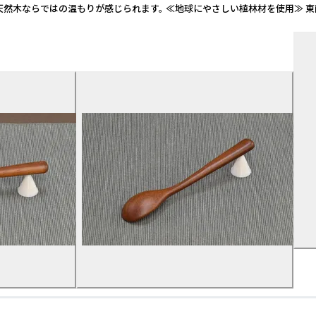
天然木ならではの温もりが感じられます。 ≪地球にやさしい植林材を使用≫ 