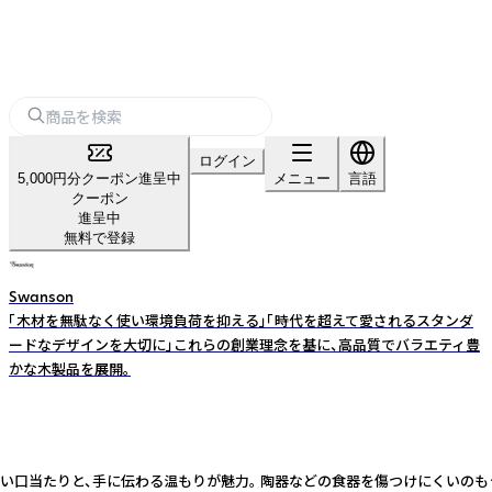
ログイン
5,000円分クーポン進呈中
メニュー
言語
クーポン
進呈中
無料で登録
Swanson
「木材を無駄なく使い環境負荷を抑える」「時代を超えて愛されるスタンダ
ードなデザインを大切に」――これらの創業理念を基に、高品質でバラエティ豊
かな木製品を展開。
さしい口当たりと、手に伝わる温もりが魅力。 陶器などの食器を傷つけにくいの