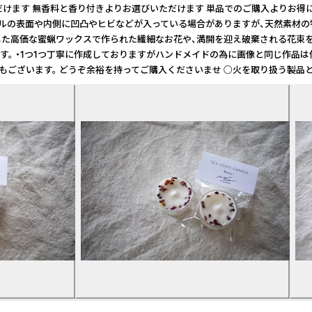
ます 無香料と香り付きよりお選びいただけます 単品でのご購入よりお得にお買
表面や内側に凹凸やヒビなどが入っている場合がありますが、天然素材の特徴とし
集した高価な蜜蝋ワックスで作られた繊細なお花や、満開を迎え破棄される花束を
す。 ・1つ1つ丁寧に作成しておりますがハンドメイドの為に画像と同じ作品
ございます。 どうぞ余裕を持ってご購入くださいませ ○火を取り扱う製品とな