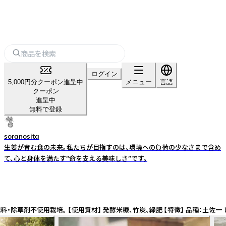
ログイン
5,000円分クーポン進呈中
メニュー
言語
クーポン
進呈中
無料で登録
soranosita
生姜が育む食の未来。私たちが目指すのは、環境への負荷の少なさまで含め
て、心と身体を満たす“命を支える美味しさ”です。
・有機肥料・除草剤不使用栽培。 【使用資材】 発酵米糠、竹炭、緑肥 【特徴】