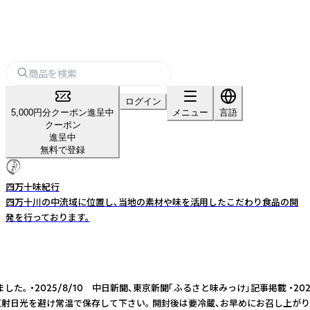
ログイン
5,000円分クーポン進呈中
メニュー
言語
クーポン
進呈中
無料で登録
四万十味紀行
四万十川の中流域に位置し、当地の素材や味を活用したこだわり食品の開
発を行っております。
 中日新聞、東京新聞「ふるさと味みっけ」記事掲載 ・2023/11/20放映 TB
方法：直射日光を避け常温で保存して下さい。 開封後は要冷蔵、お早めにお召し上が