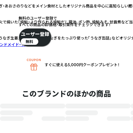
ぎ・あおさのりなどをメイン食材としたオリジナル商品を中心に高知らしい鰹
無料のユーザー登録で
火で焼いた『焼鮎』より作られる焼鮎だし醤油、ポン酢、焼鮎みそ、甘露煮など
すべての商品の卸価格・取引条件をチェックできます！
ユーザー登録
うなぎ生姜」「うなぎ山椒」、うなぎをたっぷり使った「うなぎ缶詰」などオリジ
無料
ンドメイド・クラフト
すぐに使える5,000円クーポンプレゼント！
このブランドのほかの商品