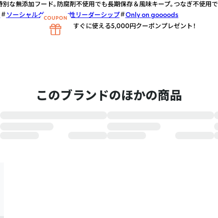
特別な無添加フード。防腐剤不使用でも長期保存＆風味キープ。つなぎ不使用
ド
ソーシャルグッド
女性リーダーシップ
Only on goooods
すぐに使える5,000円クーポンプレゼント！
このブランドのほかの商品