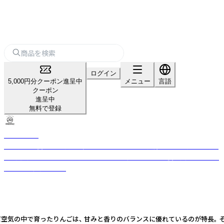
ログイン
5,000円分クーポン進呈中
メニュー
言語
クーポン
進呈中
無料で登録
ONESMILE
犬の管理栄養士が無添加で多彩なペットフードを兵庫県にある自社工場に
て製造。定番のドライに人気のやわらかい系レトルト、栄養も美味しさも欲
張り派に冷凍フード。
空気の中で育ったりんごは、 甘みと香りのバランスに優れているのが特長。 