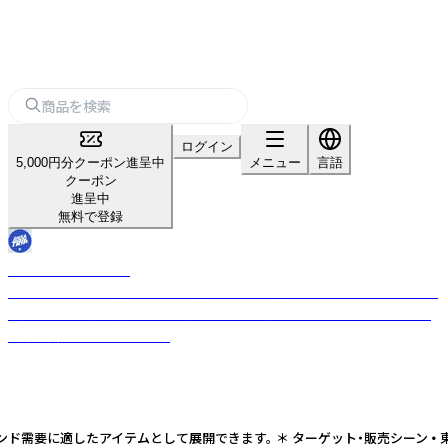
ログイン
5,000円分クーポン進呈中
メニュー
言語
クーポン
進呈中
無料で登録
HAVE A GOOD TRIP
エネルギッシュな街ナイロビから発信するTシャツストア。心も体も常に旅
を続ける人たちを応援します！売上の一部は絶滅危惧種マウンテンボンゴ
の繁殖支援に充てられます。
需要に適したアイテムとして展開できます。 ＊ ターゲット・販売シーン • 東