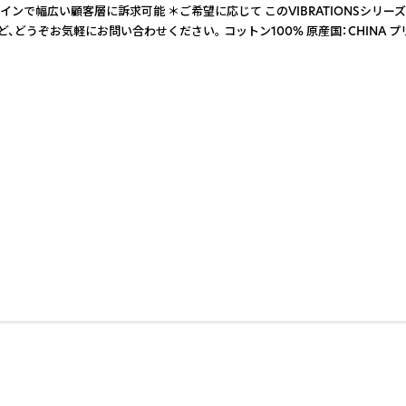
幅広い顧客層に訴求可能 ＊ご希望に応じて このVIBRATIONSシリーズは、“T
00% 原産国：CHINA プリント：JAPAN/KENYA 寸法表 （cm） サイズ 