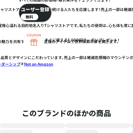
ユーザー登録
ャツストア。心も体も常に旅を続ける人たちを応援します！売上の一部は絶滅
無料
険心溢れる目的地名入りTシャツストアです。私たちの使命は、心も体も常に
すぐに使える5,000円クーポンプレゼント！
の魅力を共有するための限定版のアイテムで世界探索の扉を開きます。
、品質とデザインにこだわっています。売上の一部は絶滅危惧種のマウンテン
リーダーシップ
Not on Amazon
このブランドのほかの商品