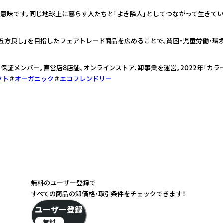
う意味です。同じ地球上に暮らす人たちと「よき隣人」としてつながって生きて
「五方良し」を目指したフェアトレード商品を広めることで、貧困・児童労働・
保証メンバー。直営店8店舗、オンラインストア、卸事業を運営。2022年「カラ
フト
オーガニック
エコフレンドリー
無料のユーザー登録で
すべての商品の卸価格・取引条件をチェックできます！
ユーザー登録
無料