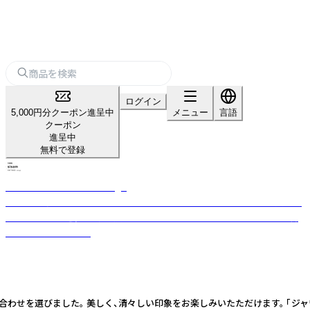
ログイン
5,000円分クーポン進呈中
メニュー
言語
クーポン
進呈中
無料で登録
sisam FAIR TRADE + design
1999年に京都で生まれたフェアトレードブランド「シサム工房」。お買いも
のとはどんな社会に一票を投じるかということ。フェアトレードのある暮
らしをご提案します。
わせを選びました。 美しく、清々しい印象をお楽しみいたただけます。 「ジ