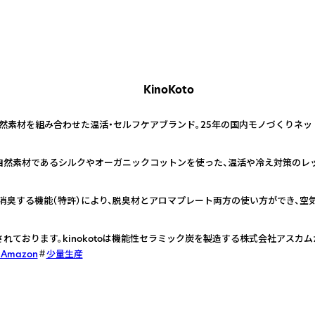
KinoKoto
然素材を組み合わせた温活・セルフケアブランド。25年の国内モノづくりネッ
自然素材であるシルクやオーガニックコットンを使った、温活や冷え対策のレッ
消臭する機能（特許）により、脱臭材とアロマプレート両方の使い方ができ、空
れております。kinokotoは機能性セラミック炭を製造する株式会社アスカム
n Amazon
少量生産