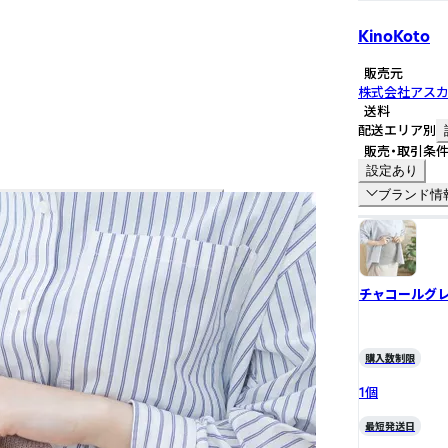
KinoKoto
販売元
株式会社アス
送料
配送エリア別
販売・取引条
設定あり
ブランド情
チャコールグ
購入数制限
1個
最短発送日