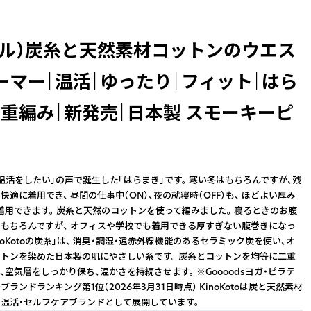
プル）炭糸と天然素材コットンのウエス
ーマー｜温活｜ゆったり｜フィット｜はら
二重編み｜新発売｜日本製 スモーキーピ
温活をしたい」の声で誕生した「はらまき」です。 寒い冬はもちろんですが、残
適に着用でき、 昼間の仕事中（ON）、夜の就寝時（OFF）も、 ほどよい厚み
着用できます。 炭糸と天然のコットンを使って編みました。 寝るときのお腹
もちろんですが、 オフィスや学校でも着用できる厚すぎない腹巻きになっ
inoKotoの炭糸」は、 消臭・調湿・遠赤外線機能のあるセラミック炭を使い、オ
トンを染めた日本製の肌にやさしい糸です。 炭糸とコットンを均等に二重
、空気層をしっかり保ち、温かさを持続させます。 ※Goooodsヨガ・ピラテ
ランドランキング第1位（2026年3月31日時点） KinoKotoは炭と天然素材
温活・セルフケアブランドとして展開しています。