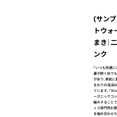
(サン
トウォ
まき｜
ンク
「いつも快適に
暑が続く秋でも快
があり、素肌に
まわりの温活は
ています。 「K
ーガニックコッ
編みすることで
ィス部門売れ筋ブ
を組み合わせた