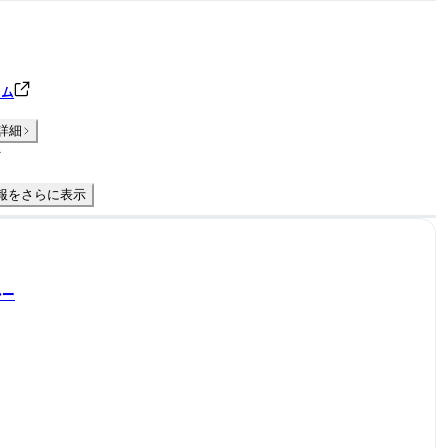
カム
詳細
件
報をさらに表示
レー