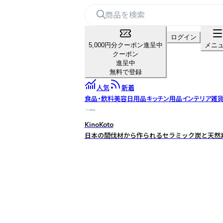
ログイン
5,000円分クーポン進呈中
メニ
クーポン
進呈中
無料で登録
人気
新着
食品・飲料
美容
日用品
キッチン用品
インテリア雑貨
KinoKoto
日本の間伐材から作られるセラミック炭と天然素