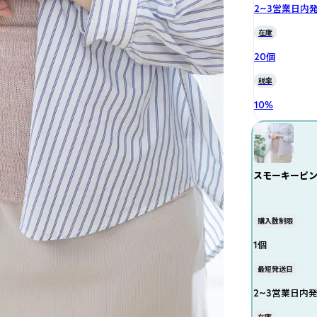
2~3営業日内
在庫
20個
税率
10
%
スモーキーピ
購入数制限
1個
最短発送日
2~3営業日内