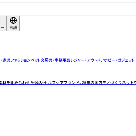
ュー
言語
・家具
ファッション
ペット
文房具・事務用品
レジャー・アウトドア
ホビー・ガジェット
材を組み合わせた温活・セルフケアブランド。25年の国内モノづくりネット