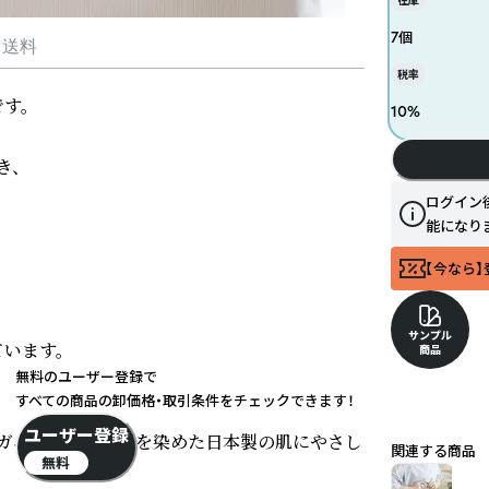
在庫
7個
・送料
税率
。

10
%
、

ログイン
能になり
【今なら】
サンプル
ます。

商品
無料のユーザー登録で
すべての商品の卸価格・取引条件をチェックできます！
ユーザー登録
ーガニックコットンを染めた日本製の肌にやさし
関連する商品
無料