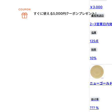
￥3,000
すぐに使える5,000円クーポンプレゼント！
最短発送日
2~3営業日内
在庫
125点
税率
10
%
ニューゴール
掛け率
??? %