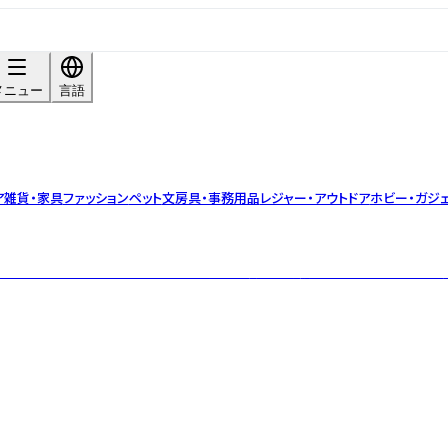
メニュー
言語
ア雑貨・家具
ファッション
ペット
文房具・事務用品
レジャー・アウトドア
ホビー・ガジ
DGWOODやバカラ、マイセンなど世界250以上の高級ブランドから日本の伝