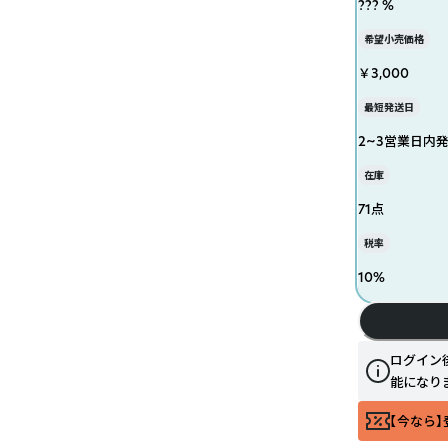
??? %
希望小売価格
￥3,000
最短発送日
2~3営業日内
在庫
71点
税率
10
%
ログイン
能になり
【今なら】