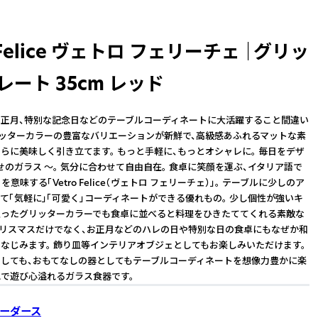
o Felice ヴェトロ フェリーチェ ｜グリッ
レート 35cm レッド
正月、特別な記念日などのテーブルコーディネートに大活躍すること間違い
リッターカラーの豊富なバリエーションが新鮮で、高級感あふれるマットな素
らに美味しく引き立てます。 もっと手軽に、もっとオシャレに。 毎日をデザ
幸せのガラス ～。 気分に合わせて自由自在。 食卓に笑顔を運ぶ、イタリア語で
を意味する「Vetro Felice（ヴェトロ フェリーチェ）」。 テーブルに少しのア
て「気軽に」「可愛く」コーディネートができる優れもの。 少し個性が強いキ
入ったグリッターカラーでも食卓に並べると料理をひきたててくれる素敵な
クリスマスだけでなく、お正月などのハレの日や特別な日の食卓にもなぜか和
なじみます。 飾り皿等インテリアオブジェとしてもお楽しみいただけます。
しても、おもてなしの器としてもテーブルコーディネートを想像力豊かに楽
で遊び心溢れるガラス食器です。
ーダース