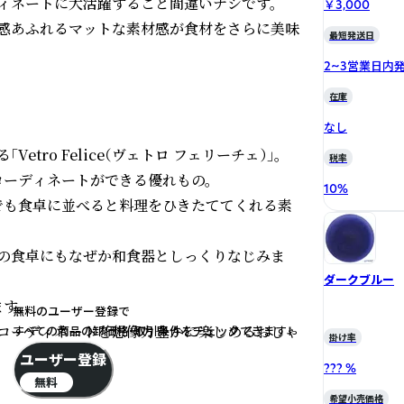
ィネートに大活躍すること間違いナシです。

￥3,000
感あふれるマットな素材感が食材をさらに美味
最短発送日
2~3営業日内
在庫
なし
ro Felice（ヴェトロ フェリーチェ）」。

税率
ーディネートができる優れもの。

10
%
でも食卓に並べると料理をひきたててくれる素
の食卓にもなぜか和食器としっくりなじみま
ダークブルー
。

無料のユーザー登録で
コーディネートを想像力豊かに楽しめるおしゃ
すべての商品の卸価格・取引条件をチェックできます！
掛け率
ユーザー登録
??? %
無料
希望小売価格