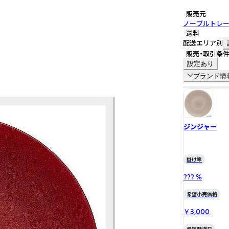
販売元
ノーブルトレ
送料
配送エリア別
販売・取引条
設定あり
ブランド情
ジンジャー
掛け率
??? %
希望小売価格
￥3,000