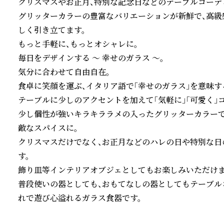
クリスマスやお正月、特別な記念日などのテーブルコーデ
グリッターカラーの豊富なバリエーションが新鮮で、高級
しく引き立てます。

もっと手軽に、もっとオシャレに。

毎日をデザインする ～ 幸せのガラス ～。

気分に合わせて自由自在。

食卓に笑顔を運ぶ、イタリア語で「幸せのガラス」を意味する「Vet
テーブルに少しのアクセントを加えて「気軽に」「可愛く」コ
少し個性が強いキラキララメの入ったグリッターカラー
敵なスパイスに。

クリスマスだけでなく、お正月などのハレの日や特別な日
す。

飾り皿等インテリアオブジェとしてもお楽しみいただけます
普段使いの器としても、おもてなしの器としてもテーブル
れで遊び心溢れるガラス食器です。
続きを読む