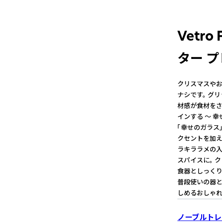
Vetr
ター プ
クリスマスやお
ナシです。 グ
材感が食材をさ
インする ～ 
「幸せのガラス」
クセントを加え
ラキララメの
スパイスに。 
食器としっくり
普段使いの器と
しめるおしゃれ
ノーブルトレ