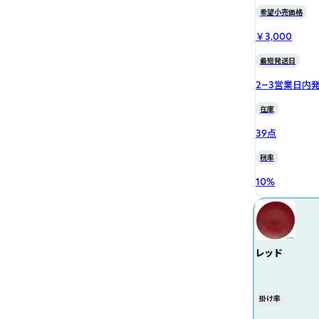
希望小売価格
￥3,000
最短発送日
2~3営業日内
在庫
39点
税率
10
%
レッド
掛け率