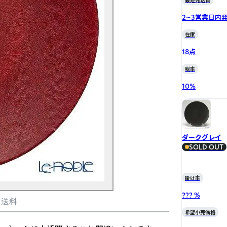
最短発送日
2~3営業日内
在庫
18点
税率
10
%
ダークグレイ
SOLD OUT
掛け率
??? %
・送料
希望小売価格