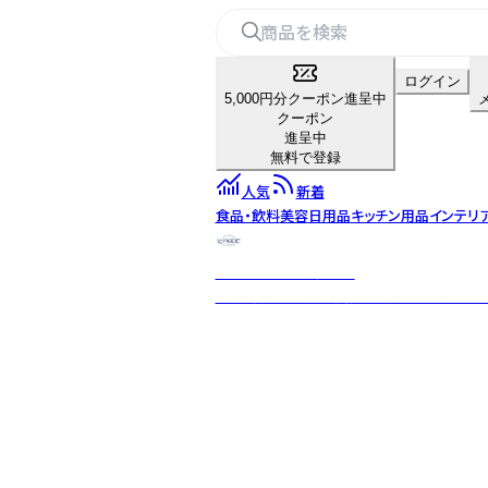
ログイン
5,000円分クーポン進呈中
クーポン
進呈中
無料で登録
人気
新着
食品・飲料
美容
日用品
キッチン用品
インテリ
ノーブルトレーダース
40年以上の直輸入実績を持つ専門店。WE