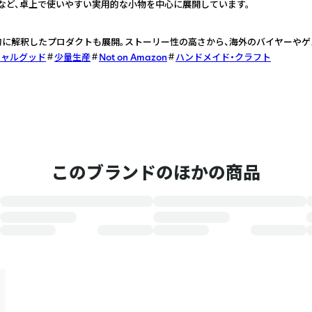
など、卓上で使いやすい実用的な小物を中心に展開しています。
的に解釈したプロダクトも展開。ストーリー性の高さから、海外のバイヤーや
シャルグッド
少量生産
Not on Amazon
ハンドメイド・クラフト
このブランドのほかの商品