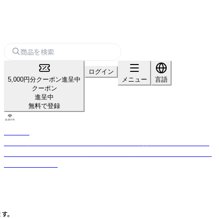
ログイン
5,000円分クーポン進呈中
メニュー
言語
クーポン
進呈中
無料で登録
生活の木
「自然」「健康」「楽しさ」のある生活を日本に提案・普及し続けてきた、ライ
フスタイルカンパニー。 厳選したハーブや精油などをもとに品質の高い商
品をお届けします。
す。