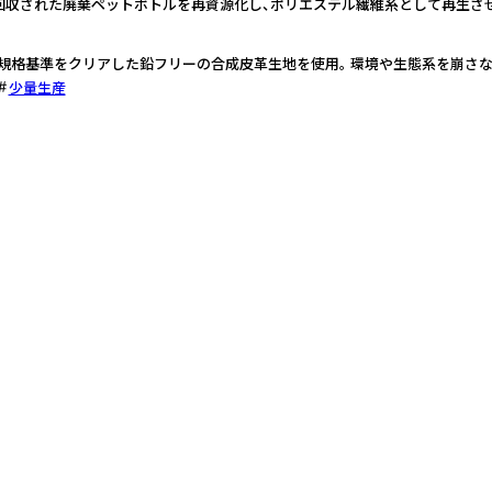
tandard） 回収された廃棄ペットボトルを再資源化し、ポリエステル繊維糸として再生
安全規格基準をクリアした鉛フリーの合成皮革生地を使用。 環境や生態系を崩さ
少量生産