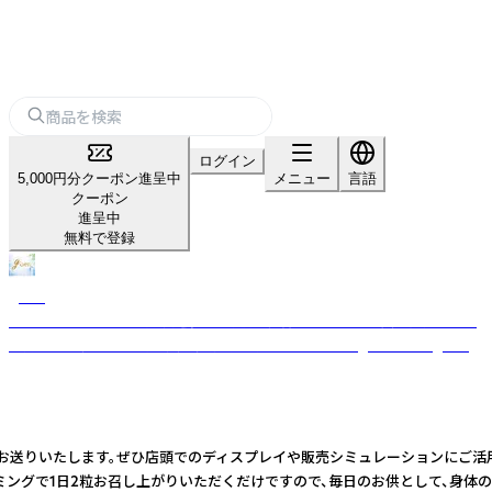
ログイン
5,000円分クーポン進呈中
メニュー
言語
クーポン
進呈中
無料で登録
goen
水素セラピストが国内製薬会社と高濃度純粋水素サプリを共同開発。 水素
の力でより健かに日常の美と健康をサポートします。 get better goen
送りいたします。ぜひ店頭でのディスプレイや販売シミュレーションにご活用くださ
ミングで1日2粒お召し上がりいただくだけですので、毎日のお供として、身体