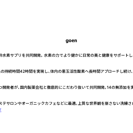
goen
サプリを共同開発。 水素の力でより健かに日常の美と健康をサポートします。 ge
の持続時間42時間を実現し、体内の悪玉活性酸素へ長時間アプローチし続け
開発者が、国内製薬会社と徹底的にこだわり抜いて共同開発。14の無添加を実
ステサロンやオーガニックカフェなどに最適。上質な世界観を崩さない洗練さ
ド