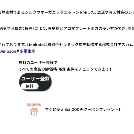
自然素材であるシルクやオーガニックコットンを使った、温活や冷え対策のレッ
消臭する機能（特許）により、脱臭材とアロマプレート両方の使い方ができ、空
れております。kinokotoは機能性セラミック炭を製造する株式会社アスカム
n Amazon
少量生産
無料のユーザー登録で
すべての商品の卸価格・取引条件をチェックできます！
ユーザー登録
無料
すぐに使える5,000円クーポンプレゼント！