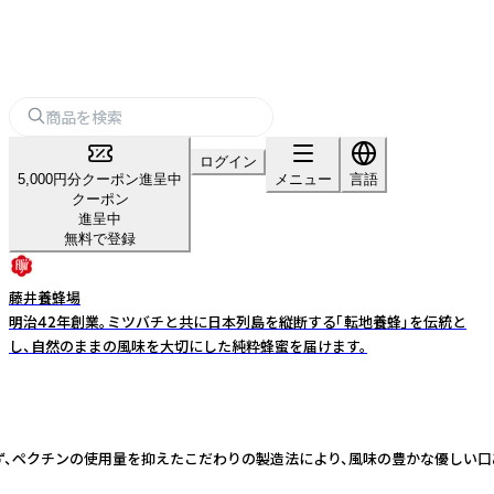
ログイン
5,000円分クーポン進呈中
メニュー
言語
クーポン
進呈中
無料で登録
藤井養蜂場
明治42年創業。ミツバチと共に日本列島を縦断する「転地養蜂」を伝統と
し、自然のままの風味を大切にした純粋蜂蜜を届けます。
チンの使用量を抑えたこだわりの製造法により、風味の豊かな優しい口あたりのジ