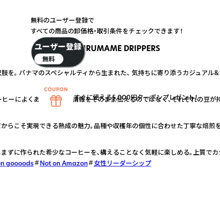
無料のユーザー登録で
すべての商品の卸価格・取引条件をチェックできます！
ユーザー登録
FURUMAME DRIPPERS
無料
肢を。 パナマのスペシャルティから生まれた、 気持ちに寄り添うカジュアル
すぐに使える5,000円クーポンプレゼント！
ーヒーによくある専門的な情報をそのまま伝えるのではなく、それぞれの豆が持つ
からこそ実現できる熟成の魅力。品種や収穫年の個性に合わせた丁寧な焙煎を
まずに作られた希少なコーヒーを、構えることなく気軽に楽しめる。上質でカ
on goooods
Not on Amazon
女性リーダーシップ