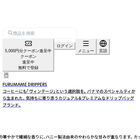
ログイン
5,000円分クーポン進呈中
メニュー
言語
クーポン
進呈中
無料で登録
FURUMAME DRIPPERS
コーヒーにも「ヴィンテージ」という選択肢を。 パナマのスペシャルティか
ら生まれた、 気持ちに寄り添うカジュアル&プレミアムなドリップバッグ
ブランド。
 は、 ゲイシャならではの華やかで繊細な香りに、ハニー製法由来のやわらかな甘み