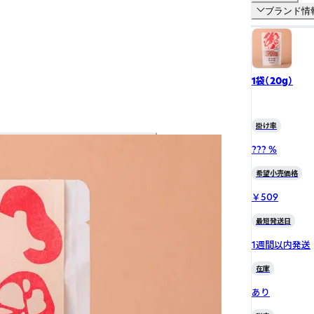
ブランド情
1袋（20g）
掛け率
??? %
希望小売価格
￥509
最短発送日
1週間以内発送
在庫
あり