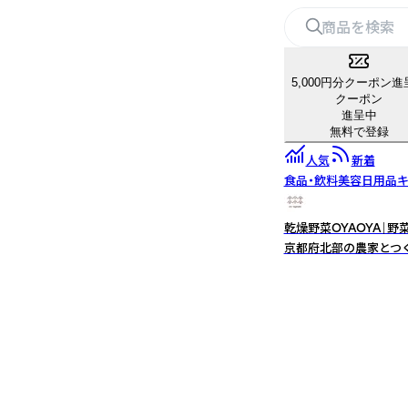
5,000円分クーポン進
クーポン
進呈中
無料で登録
人気
新着
食品・飲料
美容
日用品
キ
乾燥野菜OYAOYA｜
京都府北部の農家とつ