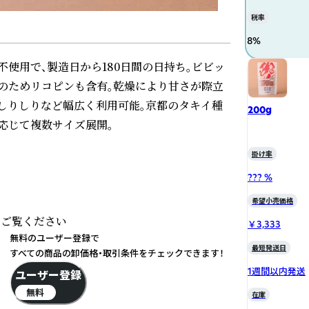
税率
8
%
使用で、製造日から180日間の日持ち。ビビッ
のためリコピンも含有。乾燥により甘さが際立
やしりしりなど幅広く利用可能。京都のタキイ種
200g
応じて複数サイズ展開。

掛け率
??? %
希望小売価格
をご覧ください

￥3,333
無料のユーザー登録で
最短発送日
すべての商品の卸価格・取引条件をチェックできます！
1週間以内発送
ユーザー登録
無料
在庫