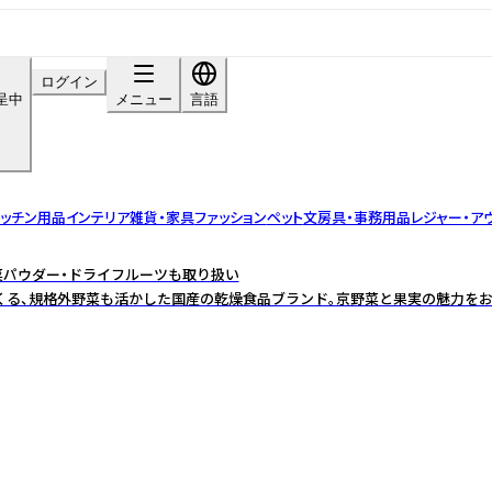
ログイン
呈中
メニュー
言語
ッチン用品
インテリア雑貨・家具
ファッション
ペット
文房具・事務用品
レジャー・ア
野菜パウダー・ドライフルーツも取り扱い
くる、規格外野菜も活かした国産の乾燥食品ブランド。京野菜と果実の魅力をお