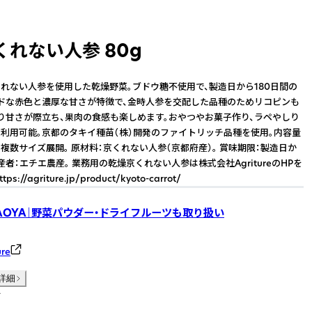
くれない人参 80g
れない人参を使用した乾燥野菜。ブドウ糖不使用で、製造日から180日間の
ドな赤色と濃厚な甘さが特徴で、金時人参を交配した品種のためリコピンも
り甘さが際立ち、果肉の食感も楽しめます。おやつやお菓子作り、ラペやしり
利用可能。京都のタキイ種苗（株）開発のファイトリッチ品種を使用。内容量
複数サイズ展開。 原材料：京くれない人参（京都府産）。 賞味期限：製造日か
生産者：エチエ農産。 業務用の乾燥京くれない人参は株式会社AgritureのHPを
://agriture.jp/product/kyoto-carrot/
AOYA｜野菜パウダー・ドライフルーツも取り扱い
re
詳細
件