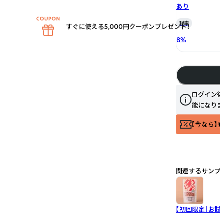
あり
税率
すぐに使える5,000円クーポンプレゼント！
8
%
ログイン
能になり
【今なら】
関連するサン
【初回限定｜お