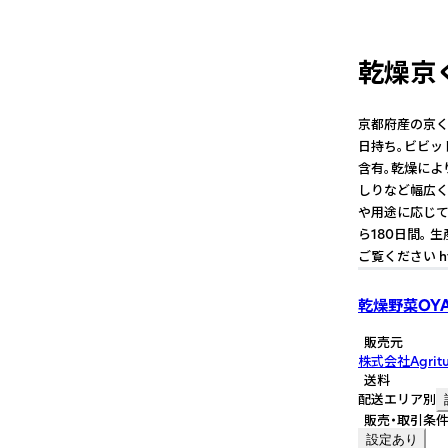
乾燥京
京都府産の京く
日持ち。ビビッ
含有。乾燥によ
しりなど幅広く
や用途に応じて
ら180日間。 
ご覧ください https
乾燥野菜OY
販売元
株式会社Agritu
送料
配送エリア別
販売・取引条
設定あり