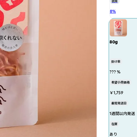
税率
8
%
80g
掛け率
??? %
希望小売価格
￥1,759
最短発送日
1週間以内発送
在庫
あり