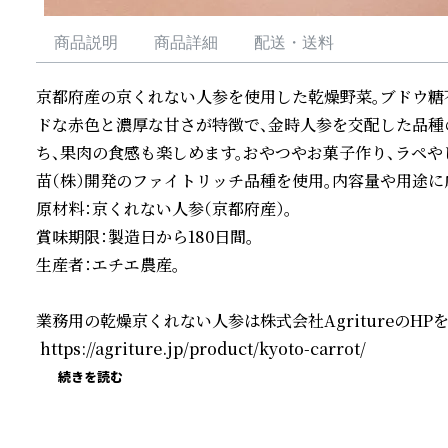
商品説明
商品詳細
配送・送料
京都府産の京くれない人参を使用した乾燥野菜。ブドウ糖不
ドな赤色と濃厚な甘さが特徴で、金時人参を交配した品種
ち、果肉の食感も楽しめます。おやつやお菓子作り、ラペ
苗（株）開発のファイトリッチ品種を使用。内容量や用途に
原材料：京くれない人参（京都府産）。

賞味期限：製造日から180日間。

生産者：エチエ農産。

業務用の乾燥京くれない人参は株式会社AgritureのHP
 https://agriture.jp/product/kyoto-carrot/
続きを読む