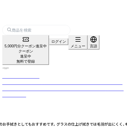
ログイン
5,000円分クーポン進呈中
メニュー
言語
クーポン
進呈中
無料で登録
ASPEGREN Denmark
2000年にアスペグレン夫妻が始めたデンマークのファブリックブランド
です。布製品をメインとして、手触りも色合いも柔らかい上質な商品を生み
出しています。
拭きとしてもおすすめです。 グラスの仕上げ拭きでは毛羽が出にくく、キュキ