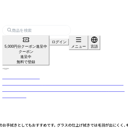
ログイン
5,000円分クーポン進呈中
メニュー
言語
クーポン
進呈中
無料で登録
ASPEGREN Denmark
2000年にアスペグレン夫妻が始めたデンマークのファブリックブランド
です。布製品をメインとして、手触りも色合いも柔らかい上質な商品を生み
出しています。
拭きとしてもおすすめです。 グラスの仕上げ拭きでは毛羽が出にくく、キュキ