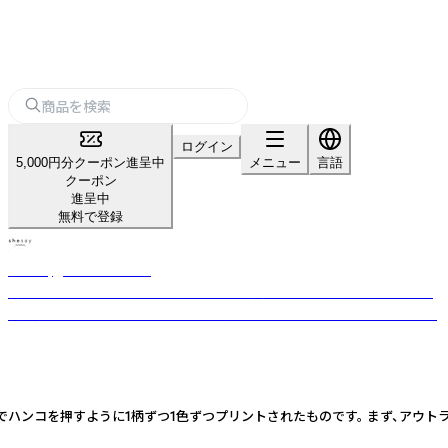
ログイン
5,000円分クーポン進呈中
メニュー
言語
クーポン
進呈中
無料で登録
shesay‗インテリア雑貨‗
暮らしを豊かにする“気づき”をカタチに。 長く使える上質な素材と日常に
寄り添うデザインを、オリジナルで展開するライフスタイルブランドです。
ハンコを押すように1柄ずつ1色ずつプリントされたものです。 まず、アウ