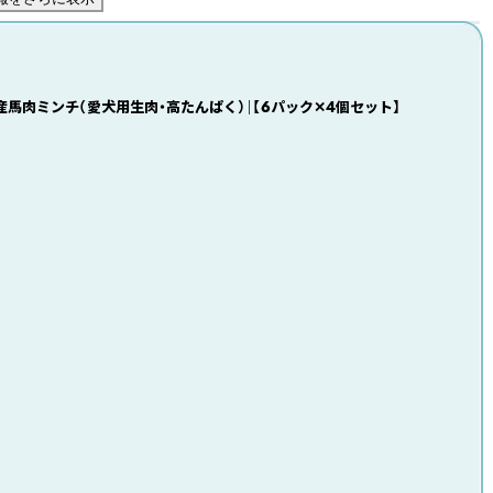
 国産馬肉ミンチ（愛犬用生肉・高たんぱく）｜【6パック✕4個セット】