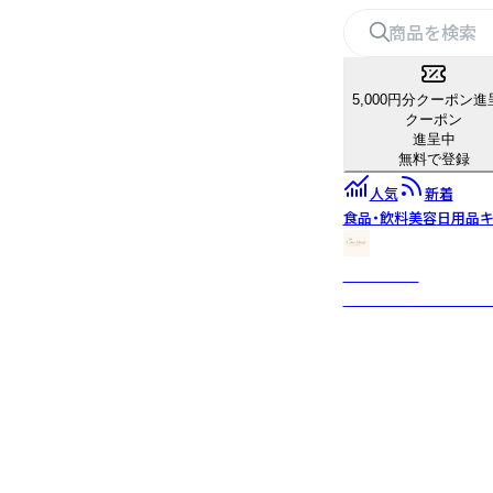
5,000円分クーポン進
クーポン
進呈中
無料で登録
人気
新着
食品・飲料
美容
日用品
キ
Care Meat
毎日の食事だからこそ、