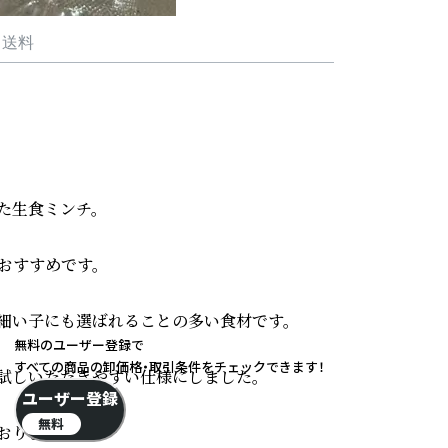
・送料
生食ミンチ。

すすめです。

細い子にも選ばれることの多い食材です。

無料のユーザー登録で
すべての商品の卸価格・取引条件をチェックできます！
試しいただきやすい仕様にしました。

ユーザー登録
無料
りません。
