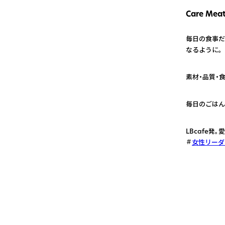
Care Mea
毎日の食事だ
なるように。
1
素材・品質・
2
毎日のごはん
3
LBcafe
女性リーダ