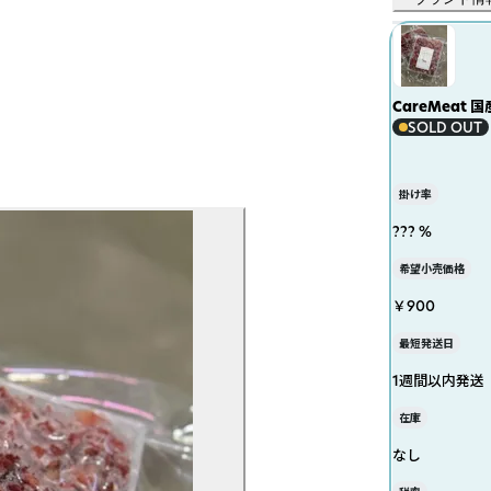
CareMeat
SOLD OUT
掛け率
??? %
希望小売価格
￥900
最短発送日
1週間以内発送
在庫
なし