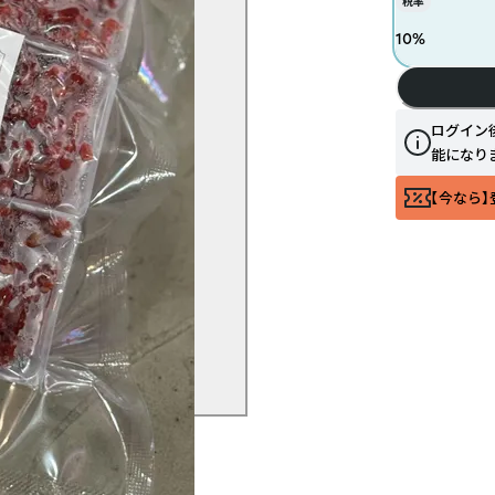
税率
10
%
ログイン
能になり
【今なら】