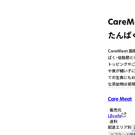
Care
たんぱく
CareMeat
ぱく・低脂肪と
トッピングやご
や食が細い子に
ての生食にもお
な添加物は使用
Care Meat
販売元
LBcafe
送料
配送エリア別
ブランド情