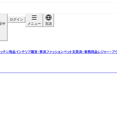
ログイン
呈中
メニュー
言語
ッチン用品
インテリア雑貨・家具
ファッション
ペット
文房具・事務用品
レジャー・ア
 「おいしい」だけでなく 「体を想えること」を大切に。 食べる時間が、健康ケ