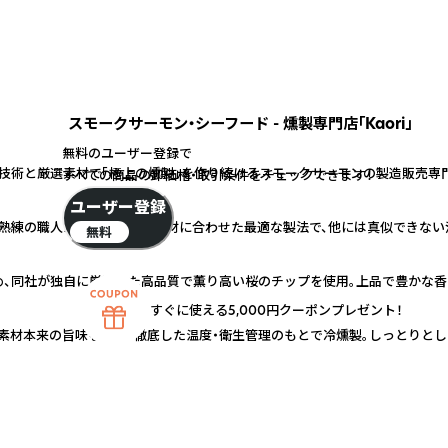
スモークサーモン・シーフード - 燻製専門店「Kaori」
無料のユーザー登録で
技術と厳選素材で「極上の燻製」を作り続けるスモークサーモンの製造販売専
すべての商品の卸価格・取引条件をチェックできます！
ユーザー登録
熟練の職人が一つひとつの素材に合わせた最適な製法で、他には真似できない
無料
、同社が独自に厳選した高品質で薫り高い桜のチップを使用。上品で豊かな香
すぐに使える5,000円クーポンプレゼント！
素材本来の旨味を凝縮。徹底した温度・衛生管理のもとで冷燻製。しっとりとし