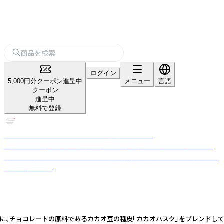
ログイン
5,000円分クーポン進呈中
メニュー
言語
クーポン
進呈中
無料で登録
スモークサーモン・シーフード - 燻製専門店「Kaori」
大阪で半世紀以上の歴史を持ち、職人の伝統技術と厳選素材で「極上の燻
製」を作り続けるスモークサーモンの製造販売専門店。ホテルや専門店への
直売、卸売を展開
」に、チョコレートの原料であるカカオ豆の種皮「カカオハスク」をブレンドし