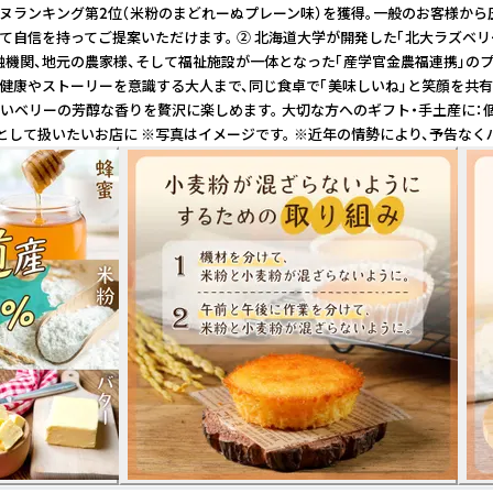
ランキング第2位（米粉のまどれーぬプレーン味）を獲得。一般のお客様から圧倒
信を持ってご提案いただけます。 ② 北海道大学が開発した「北大ラズベリー」
金融機関、地元の農家様、そして福祉施設が一体となった「産学官金農福連携」の
、健康やストーリーを意識する大人まで、同じ食卓で「美味しいね」と笑顔を共
ベリーの芳醇な香りを贅沢に楽しめます。 大切な方へのギフト・手土産に：個包
として扱いたいお店に ※写真はイメージです。 ※近年の情勢により、予告なく