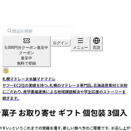
ログイン
5,000円分クーポン進呈中
メニュー
言語
クーポン
進呈中
無料で登録
札幌マドレーヌ本舗マドマドレ
ヤフーEC2位の実績を持つ、札幌のマドレーヌ専門店。北海道産素材と米粉
にこだわり、産学農福連携による地域課題解決や学生応援のストーリーを
紡ぎます。
子 お取り寄せ ギフト 個包装 3個入
やすい」というこれまでの常識を覆す、新しい食べ方のご提案です。 お召し上が