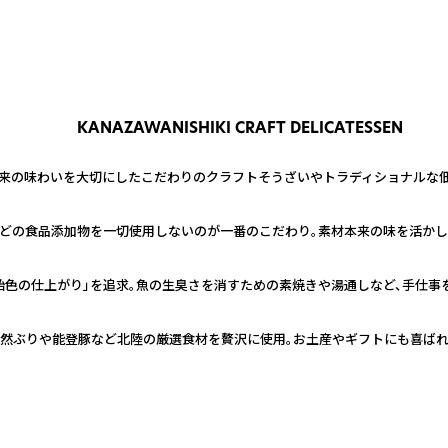
KANAZAWANISHIKI CRAFT DELICATESSEN
来の味わいを大切にしたこだわりのクラフトそうざいやトラディショナルな佃
どの食品添加物を一切使用しないのが一番のこだわり。素材本来の味を活かし
飴色の仕上がり」を追求。魚の生臭さを消すための素焼きや湯通しなど、手仕事
天然ぶりや能登豚など北陸の厳選食材を贅沢に使用。お土産やギフトにも喜ばれ