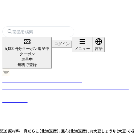
ログイン
5,000円分クーポン進呈中
メニュー
言語
クーポン
進呈中
無料で登録
KANAZAWANISHIKI CRAFT DELICATESSEN
金沢の伝統的な食文化を受け継ぎ、素材本来の味わいを大切にしたこだわ
りのクラフトそうざいやトラディショナルな佃煮を製造・販売するフード
ブランドです。
原材料 真だらこ（北海道産）、昆布(北海道産)、丸大豆しょうゆ(大豆・小麦