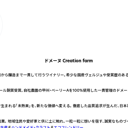
ドメーヌ Creation farm
培から醸造まで一貫して行うワイナリー。希少な国産ヴェルジュや受賞歴のあ
クール銅賞受賞。自社農園の甲州・ベーリーAを100%使用した一貫管理のドメー
生まれる「未熟果」を、新たな価値へ変える。 徹底した品質追求が生んだ、日
農業。 地域住民や愛好家と供に土に触れ、一粒一粒に想いを宿す、誠実なものづ
量生産
ハンドメイド・クラフト
エコフレンドリー