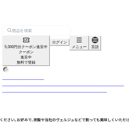
ログイン
5,000円分クーポン進呈中
メニュー
言語
クーポン
進呈中
無料で登録
ドメーヌ Creation farm
山梨県韮崎市でブドウ栽培から醸造まで一貫して行うワイナリー。希少な
国産ヴェルジュや受賞歴のある日本ワインをお届けしています
みください。お好みで、炭酸や当社のヴェルジュなどで割っても美味しくいただけ