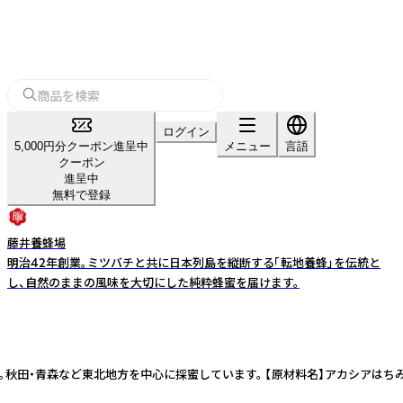
ログイン
5,000円分クーポン進呈中
メニュー
言語
クーポン
進呈中
無料で登録
藤井養蜂場
明治42年創業。ミツバチと共に日本列島を縦断する「転地養蜂」を伝統と
し、自然のままの風味を大切にした純粋蜂蜜を届けます。
青森など東北地方を中心に採蜜しています。 【原材料名】アカシアはちみつ（