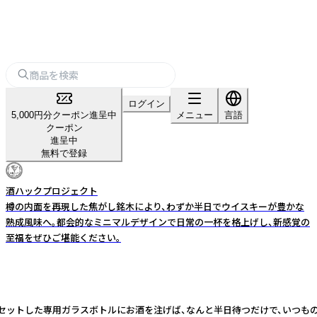
ログイン
5,000円分クーポン進呈中
メニュー
言語
クーポン
進呈中
無料で登録
酒ハックプロジェクト
樽の内面を再現した焦がし銘木により、わずか半日でウイスキーが豊かな
熟成風味へ。都会的なミニマルデザインで日常の一杯を格上げし、新感覚の
至福をぜひご堪能ください。
銘木をセットした専用ガラスボトルにお酒を注げば、なんと半日待つだけで、いつ