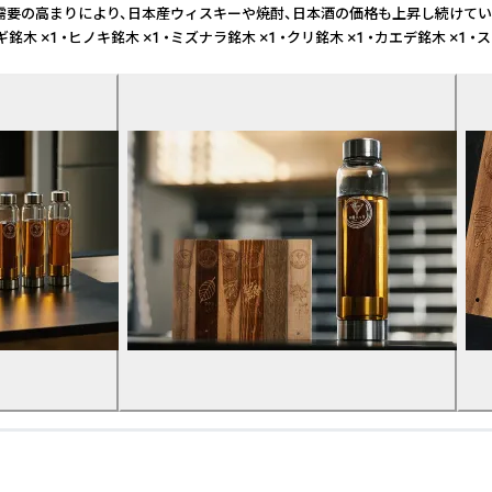
要の高まりにより、日本産ウィスキーや焼酎、日本酒の価格も上昇し続けています
ノキ銘木 ×1 ・ミズナラ銘木 ×1 ・クリ銘木 ×1 ・カエデ銘木 ×1 ・ステンレ