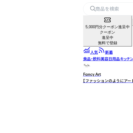
5,000円分クーポン進呈中
クーポン
進呈中
無料で登録
人気
新着
食品・飲料
美容
日用品
キッチ
Fancy Art
【ファッションのようにアー