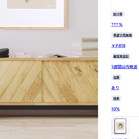
掛け率
??? %
希望小売価格
￥9,818
最短発送日
1週間以内発送
在庫
あり
税率
10
%