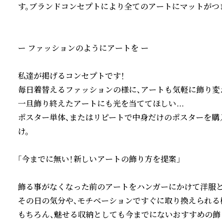
す。ブランドコンセプトにより全てのアートにマットがつき
ー ファッションのようにアートを ー

私達が掲げるコンセプトです！

毎日着替えるファッションの様に、アートも気軽に飾り変えて
一旦飾り終えたアートにも光を当ててほしい...

ポスター単体、またはリピートで中身だけのポスターを購
け。

「今までに無い！新しいアートの飾り方を提案」

飾る事がなくなった前のアートをハンガーにかけて洋服と
その日の気分や、モチベーションですぐに取り換えられる様
もちろん、魅せる収納としても今までにないおすすめの飾