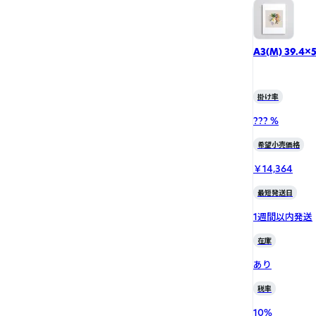
A3(M) 39.4
掛け率
??? %
希望小売価格
￥14,364
最短発送日
1週間以内発送
在庫
あり
税率
10
%