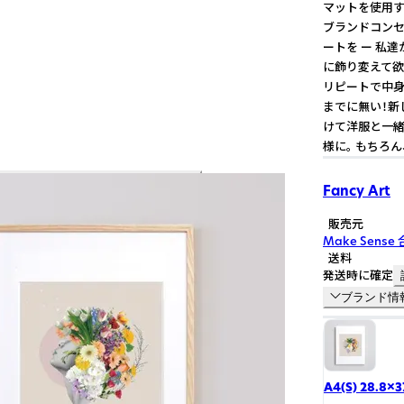
マットを使用す
ブランドコンセ
ートを ー 私
に飾り変えて欲し
リピートで中身
までに無い！新
けて洋服と一緒
様に。 もちろ
Fancy Art
販売元
Make Sense
送料
発送時に確定
ブランド情
A4(S) 28.8