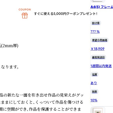
A4(S) フレー
すぐに使える5,000円クーポンプレゼント！
掛け率
??? %
希望小売価格
2mm厚)

￥18,909
最短発送日
1週間以内発送
ります。

在庫
あり
税率
作品の新たな一面を引き出せ作品の見栄えがグッ
10
%
たままにしておくと、くっついて作品を傷つける
間に空間ができ、作品を保護することができま