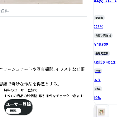
A4(S) フレー
・送料
掛け率
??? %
希望小売価格
￥18,909
最短発送日
1週間以内発送
コラージュアートや写真撮影、イラストなど幅
在庫
あり
議で奇妙な作品を得意とする。

税率
無料のユーザー登録で
すべての商品の卸価格・取引条件をチェックできます！
10
%
ユーザー登録
無料