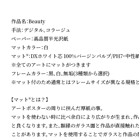
作品名：Beauty

手法：デジタル、コラージュ

ペーパー：高品質半光沢紙

マットカラー：白

マット*：DXホワイト芯 100%バージンパルプ/PH7・中性紙(
※全てのアートにマットがつきます

フレームカラー：黒、白、無垢(3種類から選択)

※マット付のため通常とはフレームサイズが異なる規格とな
【マット*とは？】

アートポスターの周りに挟んだ厚紙の事。

マットを使わない時に比べ余白により広がりが生まれ、
と良くなります。また、額縁のガラス面と作品が直接触れ
ことがあります。マットを使用することでガラスと作品の