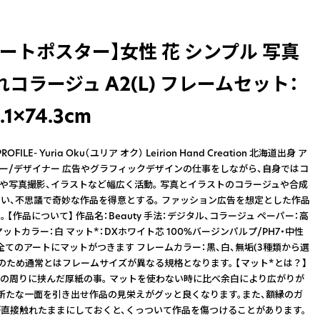
ートポスター】女性 花 シンプル 写真
コラージュ A2(L) フレームセット：
.1×74.3cm
FILE- Yuria Oku（ユリア オク） Leirion Hand Creation 北海道出身 ア
ー/デザイナー 広告やグラフィックデザインの仕事をしながら、自身ではコ
や写真撮影、イラストなど幅広く活動。 写真とイラストのコラージュや合成
い、不思議で奇妙な作品を得意とする。 ファッション広告を想定とした作品
 【作品について】 作品名：Beauty 手法：デジタル、コラージュ ペーパー：高
ットカラー：白 マット*：DXホワイト芯 100%バージンパルプ/PH7・中性
 ※全てのアートにマットがつきます フレームカラー：黒、白、無垢(3種類から選
付のため通常とはフレームサイズが異なる規格となります。 【マット*とは？】
の周りに挟んだ厚紙の事。 マットを使わない時に比べ余白により広がりが
新たな一面を引き出せ作品の見栄えがグッと良くなります。また、額縁のガ
直接触れたままにしておくと、くっついて作品を傷つけることがあります。