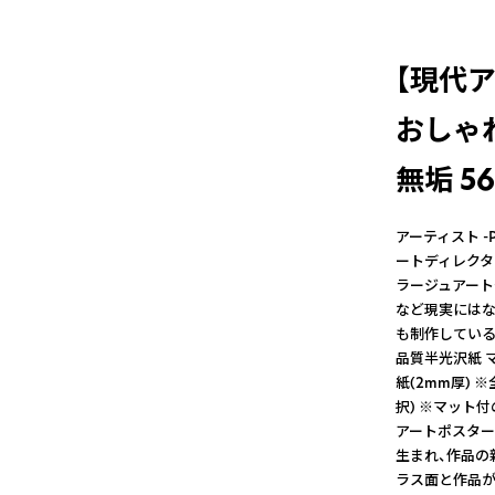
【現代ア
おしゃれ
無垢 56
アーティスト -PRO
ートディレクタ
ラージュアート
など現実にはな
も制作している。
品質半光沢紙 マ
紙(2mm厚)
択) ※マット
アートポスター
生まれ、作品の
ラス面と作品が