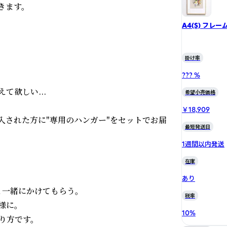
ます。

A4(S) フレー
掛け率
??? %
欲しい...

希望小売価格
￥18,909
入された方に"専用のハンガー"をセットでお届
最短発送日
1週間以内発送
在庫
あり
一緒にかけてもらう。

税率
に。

10
%
り方です。