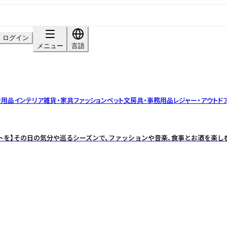
ログイン
メニュー
言語
ン用品
インテリア雑貨・家具
ファッション
ペット
文房具・事務用品
レジャー・アウトド
トを】その日の気分や巡るシーズンで、ファッションや音楽、食事とお酒を楽し