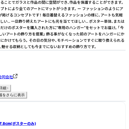
ることでガラスと作品の間に空間ができ、作品を保護することができます。
プトにより全てのアートにマットがつきます。 ー ファッションのようにア
達が掲げるコンセプトです！ 毎日着替えるファッションの様に、アートも気軽
い... 一旦飾り終えたアートにも光を当ててほしい... ポスター単体、または
だけのポスターを購入された方に"専用のハンガー"をセットでお届け。 「今
しいアートの飾り方を提案」 飾る事がなくなった前のアートをハンガーにか
にかけてもらう。 その日の気分や、モチベーションですぐに取り換えられる
ん、魅せる収納としても今までにないおすすめの飾り方です。
 合同会社
詳細
報をさらに表示
×37.8cm(ポスターのみ)